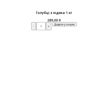
Голубці з індика 1 кг
289,00
₴
Quantity
Додати у кошик