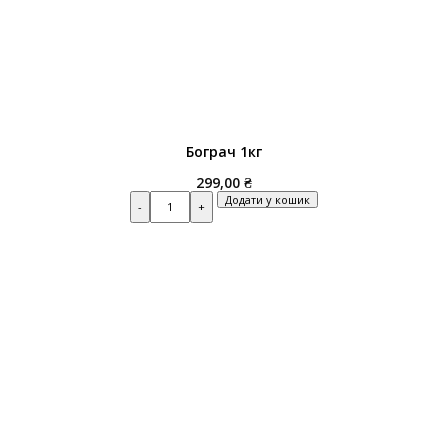
Бограч 1кг
299,00
₴
Quantity
Додати у кошик