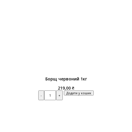
Борщ червоний 1кг
219,00
₴
Quantity
Додати у кошик