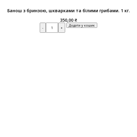
Банош з бринзою, шкварками та білими грибами. 1 кг.
350,00
₴
Quantity
Додати у кошик