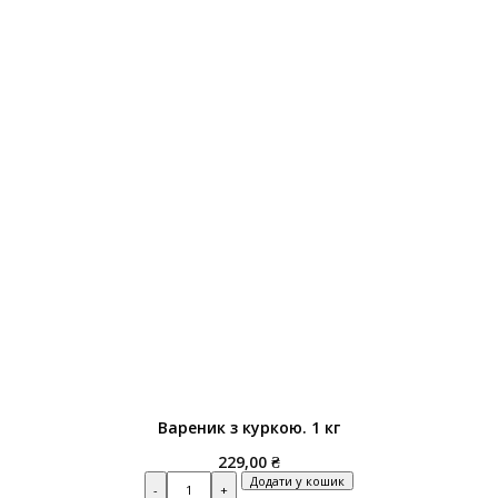
Вареник з куркою. 1 кг
229,00
₴
Quantity
Додати у кошик