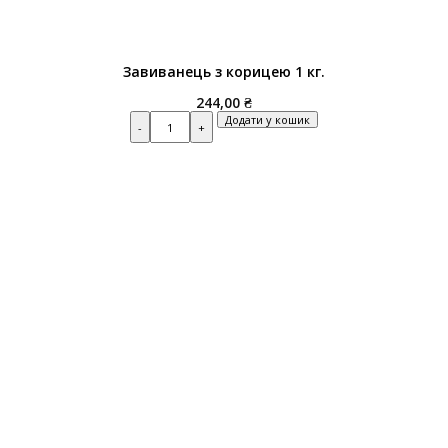
Завиванець з корицею 1 кг.
244,00
₴
Quantity
Додати у кошик