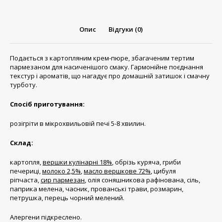
Опис
Відгуки (0)
Подається з картопляним крем-пюре, збагаченим тертим
пармезаном для насиченішого смаку. Гармонійне поєднання
текстур і ароматів, що нагадує про домашній затишок і смачну
турботу.
Спосіб приготування:
розігріти в мікрохвильовій печі 5-8 хвилин.
Склад:
картопля,
вершки кулінарні 18%
, обрізь куряча, гриби
печериці,
молоко 2,5%
,
масло вершкове 72%
, цибуля
ріпчаста,
сир пармезан
, олія соняшникова рафінована, сіль,
паприка мелена, часник, прованські трави, розмарин,
петрушка, перець чорний мелений.
Алергени підкреслено.