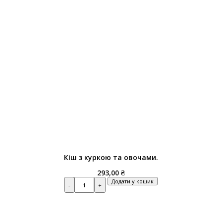
Кіш з куркою та овочами.
293,00
₴
Quantity
Додати у кошик