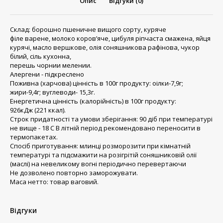
Опис
Відгуки (0)
Склад: борошно пшеничне вищого сорту, куряче
філе варене, молоко коровʼяче, цибуля ріпчаста смажена, яйця
курячі, масло вершкове, олія соняшникова рафінова, чукор
білий, сіль кухонна,
перешь чорнии мелении.
Алергени - підкреслено
Поживна (харчова) цінність в 100г продукту: оілки-7,9г;
жири-9,4г; вуглеводи- 15,3г.
Енергетична цінність (калорійність) в 100г продукту:
926кДж (221 ккал).
Строк придатності та умови зберігання: 90 діб при температурі
не вище - 18 С В літній період рекомендовано переносити в
термопакетах.
Спосіб приготування: млинці розморозити при кімнатній
температурі та підсмажити на розігрітій соняшниковій олії
(маслі) на невеликому вогні періодично перевертаючи
Не дозволено повторно заморожувати.
Маса нетто: товар ваговий.
Відгуки