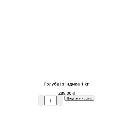
Голубці з індика 1 кг
289,00
₴
Quantity
Додати у кошик