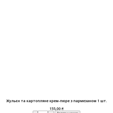
Жульєн та картопляне крем-пюре з пармезаном 1 шт.
155,00
₴
Quantity
Додати у кошик