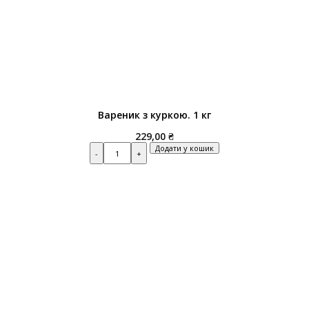
Вареник з куркою. 1 кг
229,00
₴
Quantity
Додати у кошик