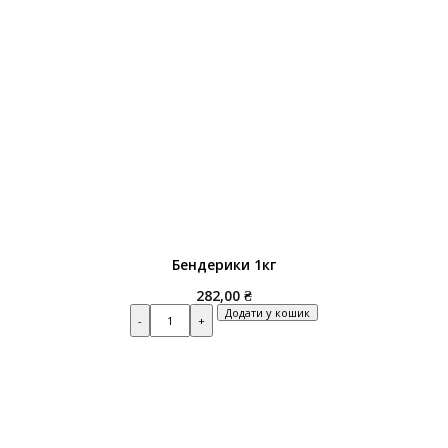
Бендерики 1кг
282,00
₴
Quantity
Додати у кошик