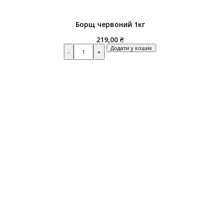
Борщ червоний 1кг
219,00
₴
Quantity
Додати у кошик