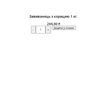
Завиванець з корицею 1 кг.
244,00
₴
Quantity
Додати у кошик