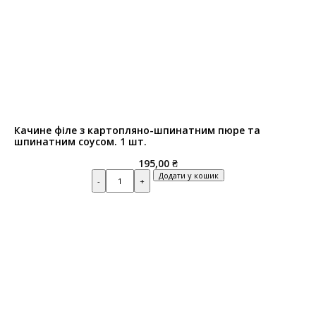
Качине філе з картопляно-шпинатним пюре та
шпинатним соусом. 1 шт.
195,00
₴
Quantity
Додати у кошик