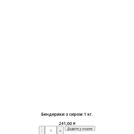
Бендерики з сиром 1 кг.
241,00
₴
Quantity
Додати у кошик